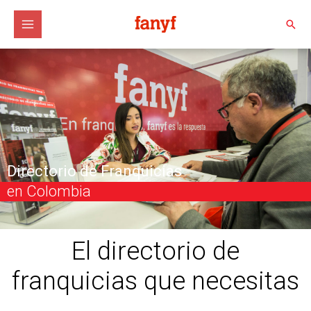
Ir
al
Busc
contenido
Directorio de Franquicias
en Colombia
El directorio de
franquicias que necesitas​