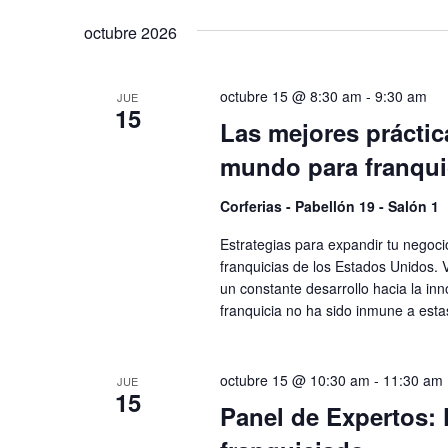
Eventos
para
fecha.
octubre 2026
la
palabra
clave.
octubre 15 @ 8:30 am
-
9:30 am
JUE
15
Las mejores práctic
mundo para franqui
Corferias - Pabellón 19 - Salón 1
Estrategias para expandir tu negoci
franquicias de los Estados Unidos.
un constante desarrollo hacia la in
franquicia no ha sido inmune a est
octubre 15 @ 10:30 am
-
11:30 am
JUE
15
Panel de Expertos: 