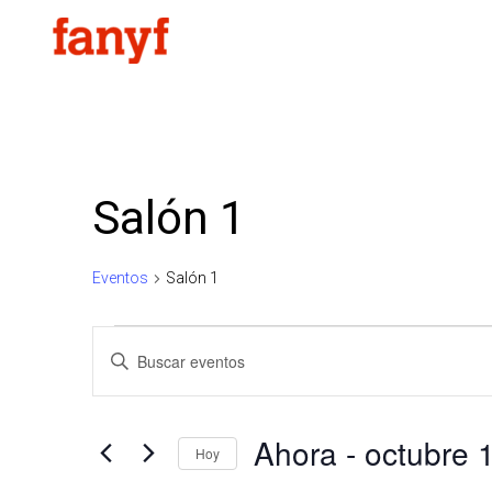
Ir
al
contenido
Eventos
Salón 1
Eventos
Salón 1
Navegación
de
Introduce
búsqueda
la
y
palabra
vistas
clave.
Ahora
 - 
octubre 
Hoy
de
Busca
Eventos
Seleccionar