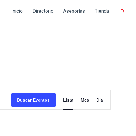
Inicio
Directorio
Asesorías
Tienda
Buscar
Navegación
de
Buscar Eventos
Lista
Mes
Día
vistas
de
Evento