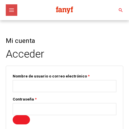
Ir
al
Busc
contenido
Mi cuenta
Obligatorio
Obligatorio
Acceder
Nombre de usuario o correo electrónico
*
Contraseña
*