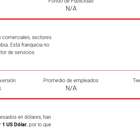
Fondo de Publicidad
N/A
s comerciales, sectores
bia. Está franquicia no
tor de servicios.
versión
Promedio de empleados
Tie
s
N/A
resados en dólares, han
 1 US Dólar
, por lo que