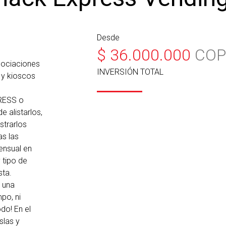
Desde
$
36.000.000
COP
ociaciones
INVERSIÓN TOTAL
 y kioscos
RESS o
 alistarlos,
strarlos
as las
ensual en
 tipo de
sta.
a una
mpo, ni
do! En el
slas y