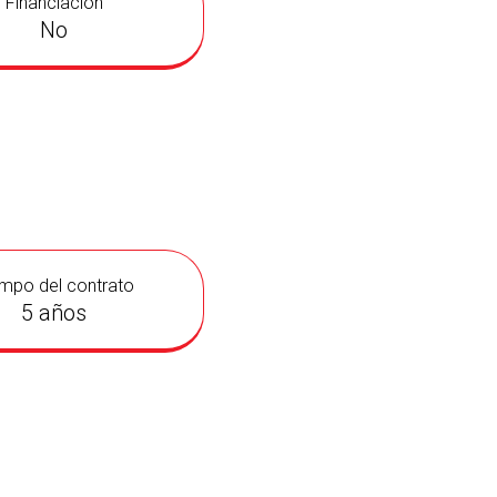
Financiación
No
mpo del contrato
5 años