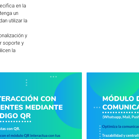
cifica en la
 tenga un
n utilizar la
nalización y
ar soporte y
licen la