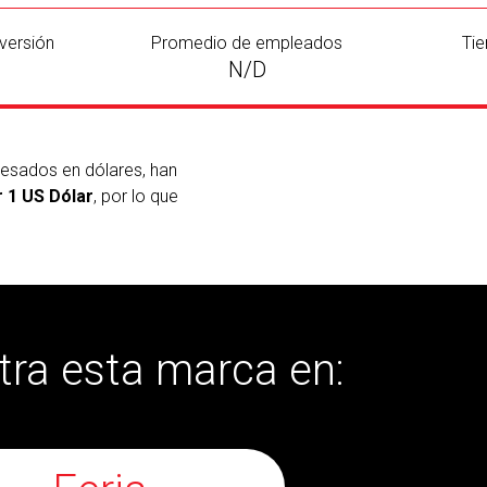
versión
Promedio de empleados
Tie
N/D
resados en dólares, han
 1 US Dólar
, por lo que
ra esta marca en: