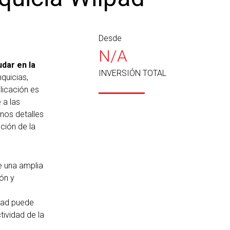
Desde
N/A
dar en la
INVERSIÓN TOTAL
nquicias,
licación es
 a las
nos detalles
ción de la
e una amplia
ón y
pad puede
tividad de la