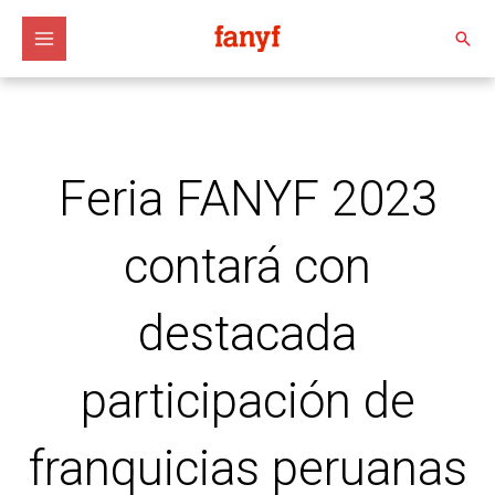
Ir
al
Busc
contenido
Feria FANYF 2023
contará con
destacada
participación de
franquicias peruanas