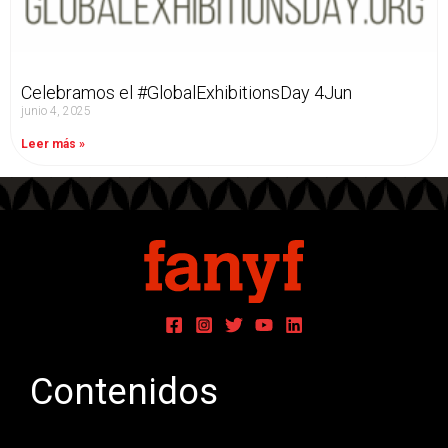
Celebramos el #GlobalExhibitionsDay 4Jun
junio 4, 2025
Leer más »
Contenidos