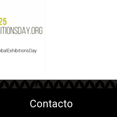
obalExhibitionsDay
Contacto