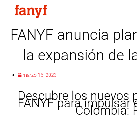
Ir
al
contenido
FANYF anuncia plan
la expansión de l
marzo 16, 2023
Descubre los nuevos p
FANYF para impulsar e
Colombia: P