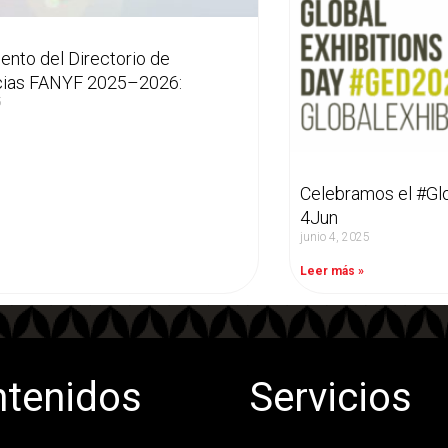
ento del Directorio de
cias FANYF 2025–2026:
5
»
Celebramos el #Gl
4Jun
junio 4, 2025
Leer más »
tenidos
Servicios