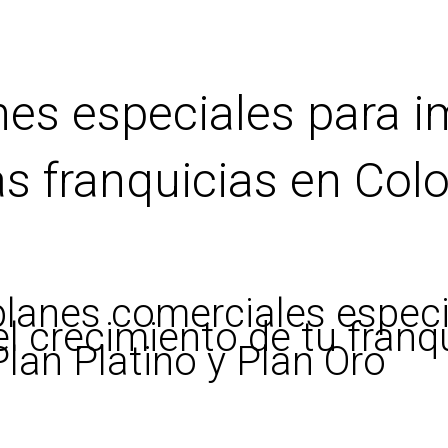
es especiales para i
as franquicias en Co
lanes comerciales especi
l crecimiento de tu franq
lan Platino y Plan Oro