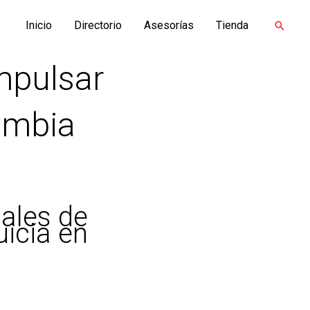
Inicio
Directorio
Asesorías
Tienda
Buscar
mpulsar
lombia
ales de
uicia en