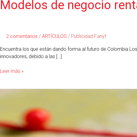
Modelos de negocio rent
2 comentarios
/
ARTÍCULOS
/
Publicidad Fanyf
Encuentra los que están dando forma al futuro de Colombia L
innovadores, debido a las […]
Leer más »
¿Qué
factores
permitieron
que
pudieran
expandirse
con